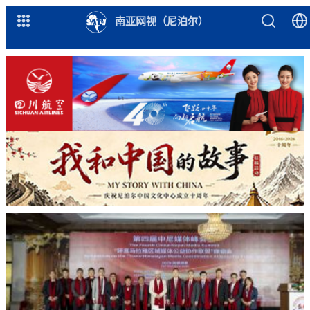
南亚网视（尼泊尔）