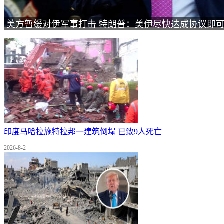
美方暂缓对伊军事打击 特朗普：美伊尽快达成协议即
印度马哈拉施特拉邦一建筑倒塌 已致9人死亡
2026-8-2