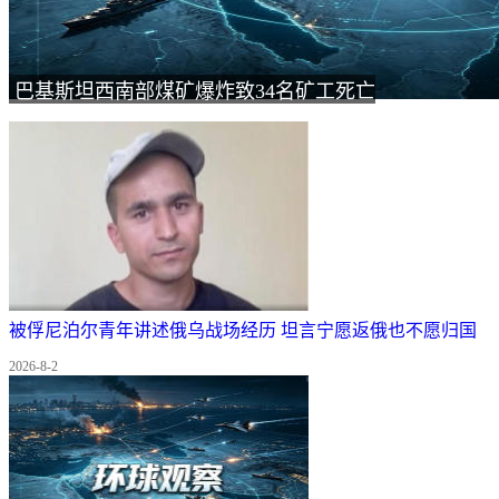
巴基斯坦西南部煤矿爆炸致34名矿工死亡
被俘尼泊尔青年讲述俄乌战场经历 坦言宁愿返俄也不愿归国
2026-8-2