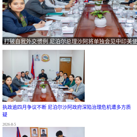
打破自我外交惯例 尼泊尔总理沙阿将单独会见中印美
执政逾四月争议不断 尼泊尔沙阿政府深陷治理危机遭多方质
疑
2026-8-5